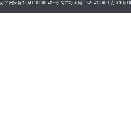
苏公网安备32041102000483号 网站标识码：3204020001
苏ICP备10