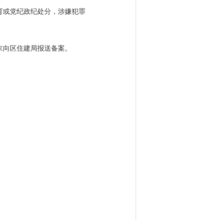
育或党纪政纪处分，涉嫌犯罪
末向区住建局报送备案。