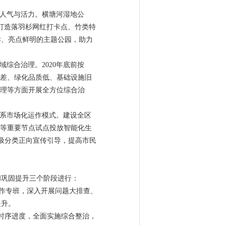
升人气与活力。横塘河湿地公
打造落羽杉网红打卡点、竹类特
异、亮点鲜明的主题公园，助力
综合治理。2020年底前按
貌差、绿化品质低、基础设施旧
管理等方面开展全方位综合治
体系市场化运作模式。建设全区
场等重要节点试点投放智能化生
垃圾分类正向宣传引导，提高市民
治和巩固提升三个阶段进行：
立工作专班，深入开展问题大排查、
提升。
倒排时序进度，全面实施综合整治，