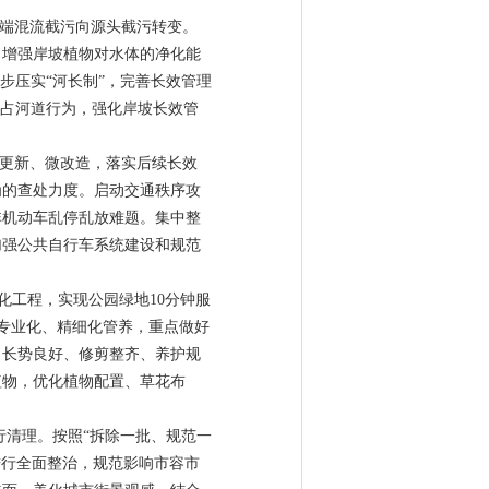
末端混流截污向源头截污转变。
，增强岸坡植物对水体的净化能
步压实“河长制”，完善长效管理
侵占河道行为，强化岸坡长效管
微更新、微改造，落实后续长效
为的查处力度。启动交通秩序攻
非机动车乱停乱放难题。集中整
加强公共自行车系统建设和规范
绿化工程，实现公园绿地10分钟服
进专业化、精细化管养，重点做好
、长势良好、修剪整齐、养护规
植物，优化植物配置、草花布
行清理。按照“拆除一批、规范一
进行全面整治，规范影响市容市