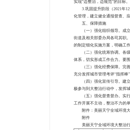
实现“边整治，边规范”的目标。
3.巩固提升阶段（2021
化管理，建立健全通报督查、应
五、保障措施
（一）强化组织领导。成
街道及相关部委办局各司其职
的制定细化实施方案，明确工
（二）强化统筹协调。各
体系，切实形成工作合力。要
（三）强化经费保障。完
充分发挥城市管理考评“指挥棒
（四）强化宣传引导。建
极参与到大整治行动中，发挥城
（五）强化督查督办。实
工作开展不主动，整治不力的
附件：美丽天宁全域环境
附件
美丽天宁全域环境大整治