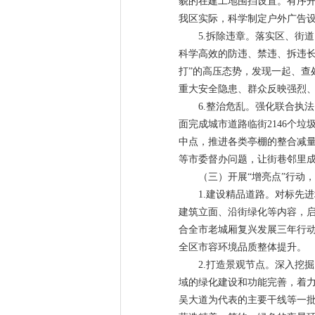
貌的在建工地围挡设置。有序
我区实际，科学制定户外广告
5.拆除违章。落实区、街
科学高效的防违、禁违、拆违长
打”的高压态势，发现一起、
重大安全隐患、群众反映强烈
6.整治危乱。强化联合执
面完成城市道路临街2146个
中点，推进各类亭棚的整合减
等市委督办问题，让街巷邻里成
（三）开展“增亮点”行动
1.建设精品道路。对标先
建筑立面、沿街绿化等内容，
合全市老城厢复兴发展三年行
全区市容环境品质整体提升。
2.打造景观节点。深入挖
域的绿化建设和功能完善，着
吴大道为代表的主要干线等一批