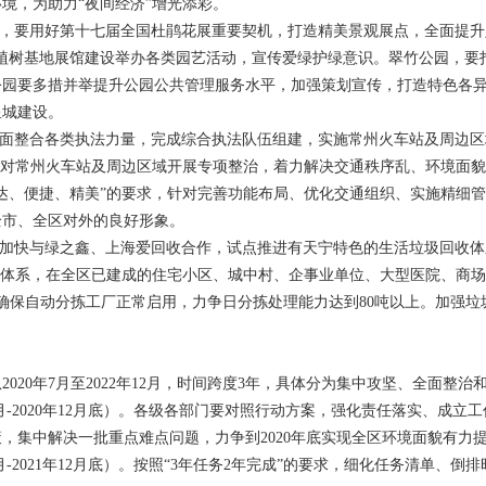
境，为助力“夜间经济”增光添彩。
园，要用好第十七届全国杜鹃花展重要契机，打造精美景观展点，全面提
务植树基地展馆建设举办各类园艺活动，宣传爱绿护绿意识。翠竹公园，要
公园要多措并举提升公园公共管理服务水平，加强策划宣传，打造特色各
星城建设。
全面整合各类执法力量，完成综合执法队伍组建，实施常州火车站及周边区域
，对常州火车站及周边区域开展专项整治，着力解决交通秩序乱、环境面
达、便捷、精美”的要求，针对完善功能布局、优化交通组织、实施精细
全市、全区对外的良好形象。
。加快与绿之鑫、上海爱回收合作，试点推进有天宁特色的生活垃圾回收
环体系，在全区已建成的住宅小区、城中村、企事业单位、大型医院、商
，确保自动分拣工厂正常启用，力争日分拣处理能力达到80吨以上。加强
。
020年7月至2022年12月，时间跨度3年，具体分为集中攻坚、全面整
年7月-2020年12月底）。各级各部门要对照行动方案，强化责任落实、成
，集中解决一批重点难点问题，力争到2020年底实现全区环境面貌有力
年1月-2021年12月底）。按照“3年任务2年完成”的要求，细化任务清单、