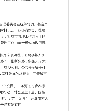
市管理委员会在统筹协调、整合力
理体制，进一步明确职责、理顺
建设，将城市管理工作纳入全区
市管理工作由单一模式向政府部
大板房专项治理，切实改善人居
阳路等一批断头路，实施天宁大
类、城乡公厕、公共停车等基础
市政基础设施的承载力，完善城市
、2个公园、11条河道的管养标
专项行动，对全区主干道、国控
定时、定岗、定责”。开展农村人
境干净整洁有序。