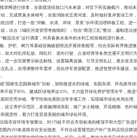
沿线管网进行排查，全面摸清排放口污水来源，对症下药实施截污，推动
行动，完成黑臭水体销号，全面消除劣五类河道。及时做好复岸复绿工作
统治理，打造一批“河畅、水清、岸绿、景美”水环境治理样板工程。进一
设，出台《城区河道管理考核细则》；结合“两违三乱”整治，遏制违法
“畅流活水”运行调度，对具备换水条件的水利工程按规程进行换水。
道板、护栏、树穴等基础设施破损情况开展排查梳理，结合实际有序推进
动，加大对乱停乱放、闯红灯、逆向行驶、占道经营等各类交通不文明行
动，进一步完善警示标志标线、设置隔离设施、引导文明礼让，逐步攻克
堵点乱点，合理调整停车需求，优化停车资源配置，推进智慧停车建设。
行。
1年创成“国家生态园林城市”目标，加快推进水韵绿城、东园东湖、环岛路等
广率不低于85%、建成区绿地率达35%。大力提升绿化养护管理水平，推
大面积空秃补植、季节性病虫害防治等专项工作，实现城市绿化布局合理
上，设立养护示范区，多措施增绿添彩，推广乡土植物、开花植物、色叶
性和观赏性，着力打造宜居美丽的城市绿化环境。
架沿线市容环境专项整治，对179处不符合市容标准的楼顶字和大型广告进
范围内193条道路存在安全隐患、不符合设置规范的户外广告和店招店牌