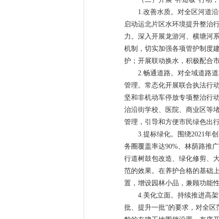
1.改善水质。对全区河道
启动运北片区水环境提升整治
力。深入开展龙游河、横塘河系
机制，切实加强各项管护制度建
护；开展联动换水，积极配合市
2.畅通道路。对全域道路
管理。常态化开展联合执法行
坚和非机动车停放专项整治行
治沿街学校、医院、商业区等
管理，引导和方便市民绿色出
3.提标绿化。围绕202
务圈覆盖率达90%、林荫路推
行道树鼓包改造、绿化修剪、
范的效果。在养护合格的基础
置，增设园林小品，兼顾功能
4.美化立面。持续推进高
批、提升一批”的要求，对全区