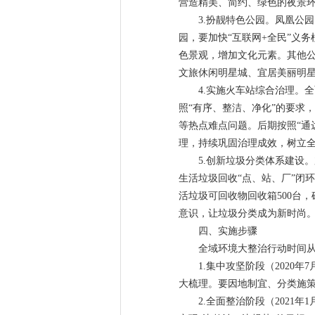
营造精美、简约、绿色的夜景环
3.扮靓特色公园。凤凰公
园，要加快“互联网+全民”义
色景观，增加文化元素。其他
文旅休闲明星城、宜居美丽明
4.实施火车站综合治理。
照“有序、整洁、净化”的要求
等热点难点问题。后期按照“通
理，持续巩固治理成效，树立
5.创新垃圾分类体系建设
生活垃圾回收“点、站、厂”闭
活垃圾可回收物回收箱500台
意识，让垃圾分类成为新时尚
四、实施步骤
全域环境大整治行动时间从2
1.集中攻坚阶段（2020
大梳理。要因地制宜、分类施策
2.全面整治阶段（2021