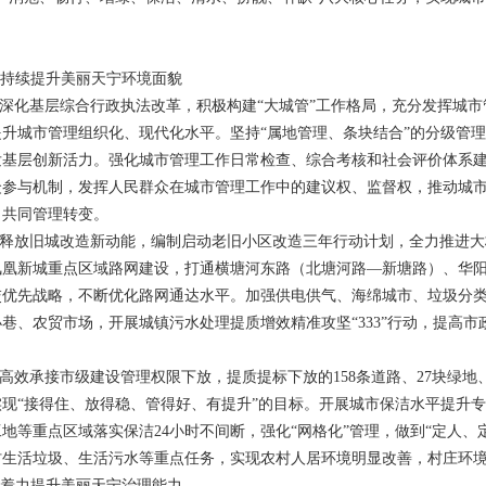
，持续提升美丽天宁环境面貌
。深化基层综合行政执法改革，积极构建“大城管”工作格局，充分发挥城
升城市管理组织化、现代化水平。坚持“属地管理、条块结合”的分级管
发基层创新活力。强化城市管理工作日常检查、综合考核和社会评价体系
众参与机制，发挥人民群众在城市管理工作中的建议权、监督权，推动城
、共同管理转变。
。释放旧城改造新动能，编制启动老旧小区改造三年行动计划，全力推进
凤凰新城重点区域路网建设，打通横塘河东路（北塘河路—新塘路）、华
交优先战略，不断优化路网通达水平。加强供电供气、海绵城市、垃圾分
巷、农贸市场，开展城镇污水处理提质增效精准攻坚“333”行动，提高
。高效承接市级建设管理权限下放，提质提标下放的158条道路、27块绿地
现“接得住、放得稳、管得好、有提升”的目标。开展城市保洁水平提升
地等重点区域落实保洁24小时不间断，强化“网格化”管理，做到“定人、
村生活垃圾、生活污水等重点任务，实现农村人居环境明显改善，村庄环
，着力提升美丽天宁治理能力