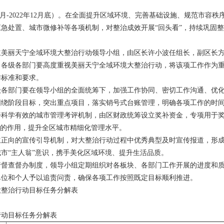
年12月-2022年12月底）。在全面提升区域环境、完善基础设施、规范市
急处置、城市微修补等各项机制，对整治成效开展“回头看”，持续巩固
立美丽天宁全域环境大整治行动领导小组，由区长许小波任组长，副区长
。各级各部门要高度重视美丽天宁全域环境大整治行动，将该项工作作为
作标准和要求。
级各部门要在领导小组的全面统筹下，加强工作协同、密切工作沟通、优
围绕阶段目标，突出重点项目，落实销号式台账管理，明确各项工作的时
善科学有效的城市管理考评机制，由区财政统筹设立奖补资金，专项用于
”的作用，提升全区城市精细化管理水平。
立正向的宣传引导机制，对大整治行动过程中优秀典型及时宣传报道，形
市“主人翁”意识，携手美化区域环境、提升生活品质。
行督查督办制度，领导小组定期组织对各板块、各部门工作开展的进度和
单位和个人予以追责问责，确保各项工作按照既定目标顺利推进。
大整治行动目标任务分解表
行动目标任务分解表