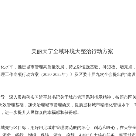
美丽天宁全域环境大整治行动方案
细化水平，推进城市管理高质量发展，持之以恒强基础、补短板、增亮点
工作专项行动方案（2020-2022年）》及区委十届九次全会提出的“建
指导，深入贯彻落实习近平总书记关于城市管理系列指示精神，按照市区关
市长效管理基础，加快治理城市管理顽疾，提质提标城市精细化管理水平，
板，进一步提升人民群众的幸福感和获得感。
星城先行区目标，用好用足城市管理绣花般的细心、耐心和匠心，在天宁全
、消危、畅行、增绿、保洁、清水、扮靓、补缺”八大核心任务，实现城