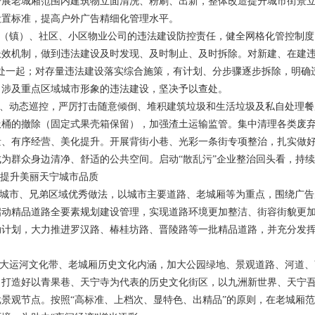
开展老城厢范围内建筑物立面清洗、粉刷、出新，整体改造提升城市街景
设置标准，提高户外广告精细化管理水平。
道（镇）、社区、小区物业公司的违法建设防控责任，健全网格化管控制
效机制，做到违法建设及时发现、及时制止、及时拆除。对新建、在建违法
查处一起；对存量违法建设落实综合施策，有计划、分步骤逐步拆除，明确
、涉及重点区域城市形象的违法建设，坚决予以查处。
法、动态巡控，严厉打击随意倾倒、堆积建筑垃圾和生活垃圾及私自处理
垃圾桶的撤除（固定式果壳箱保留），加强渣土运输监管。集中清理各类废
量、有序经营、美化提升。开展背街小巷、光彩一条街专项整治，扎实做
为群众身边清净、舒适的公共空间。启动“散乱污”企业整治回头看，持续
，提升美丽天宁城市品质
进城市、兄弟区域优秀做法，以城市主要道路、老城厢等为重点，围绕广
启动精品道路全要素规划建设管理，实现道路环境更加整洁、街容街貌更
动计划，大力推进罗汉路、椿桂坊路、晋陵路等一批精品道路，并充分发
掘大运河文化带、老城厢历史文化内涵，加大公园绿地、景观道路、河道
力打造好以青果巷、天宁寺为代表的历史文化街区，以九洲新世界、天宁
景观节点。按照“高标准、上档次、显特色、出精品”的原则，在老城厢