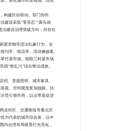
立面，美化城市街景观感。结合
度，构建区街联动、部门协作、
建设采取“零容忍”“露头就
违法建设治理突破方向；对存在
餐厨废弃物等违法乱象行为，全
弃报刊亭、电话亭、流动摊贩集
好翠竹菜市场、朝阳三村菜市场
巩固“散乱污”综合整治成效。
告店招、景观照明、城市家具、
加美观、空间视觉更加靓丽。结
挥示范引领作用，以点带面促进
、商业街区、交通枢纽等重点区
吾悦为代表的城市综合体，以中
范围内合理布局夜景灯光亮化，