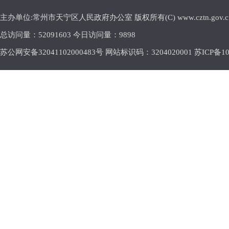
主办单位:常州市天宁区人民政府办公室 版权所有(C) www.cztn.gov.cn E-m
总访问量：
52091603 今日访问量：
9898
苏公网安备32041102000483号 网站标识码：3204020001
苏ICP备10