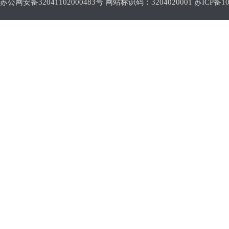
苏公网安备32041102000483号 网站标识码：3204020001
苏ICP备10