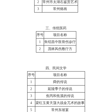
2
常州市太湖石鉴赏艺术
3
常州烙画
三、传统医药
序号
项目名称
1
朱绍昌中医骨伤诊疗
2
茂林风伤敷疗方
四、民间文学
序号
项目名称
1
舜的传说
2
延陵季子的传说
3
焦丙和焦溪的传说
4
梁红玉黄天荡大战金兀术的故事
5
常州东坡宴