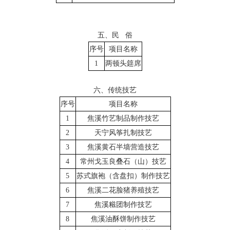
五、民 俗
序号
项目名称
1
两顿头筵席
六、传统技艺
序号
项目名称
1
焦溪竹艺制品制作技艺
2
天宁风筝扎制技艺
3
焦溪黄石半墙营造技艺
4
常州戈玉良叠石（山）技艺
5
苏式旗袍（含盘扣）制作技艺
6
焦溪二花脸猪养殖技艺
7
焦溪糍团制作技艺
8
焦溪油酥饼制作技艺