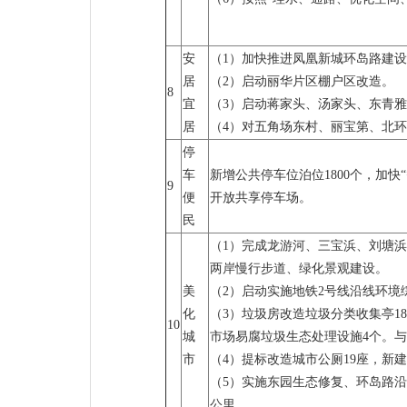
安
（1）加快推进凤凰新城环岛路建
居
（2）启动丽华片区棚户区改造。
8
宜
（3）启动蒋家头、汤家头、东青
居
（4）对五角场东村、丽宝第、北
停
车
新增公共停车位泊位1800个，加
9
便
开放共享停车场。
民
（1）完成龙游河、三宝浜、刘塘
两岸慢行步道、绿化景观建设。
美
（2）启动实施地铁2号线沿线环
化
（3）垃圾房改造垃圾分类收集亭1
10
城
市场易腐垃圾生态处理设施4个。
市
（4）提标改造城市公厕19座，新建
（5）实施东园生态修复、环岛路沿
公里。