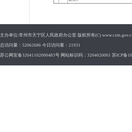
主办单位:常州市天宁区人民政府办公室 版权所有(C) www.cztn.gov.cn E-m
总访问量：
52062686 今日访问量：
21931
苏公网安备32041102000483号 网站标识码：3204020001
苏ICP备10