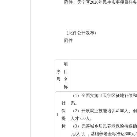
附件：天宁区2020年民生实事项目任
（此件公开发布）
附件
项
序
目
号
名
称
（1）全面实施《天宁区征地补偿和
社
系。
保
（2）开展就业技能培训4100人、
1
提
人才750人。
标
（3）完善城乡居民养老保险待遇确
元/人·月，基础养老金标准达300元