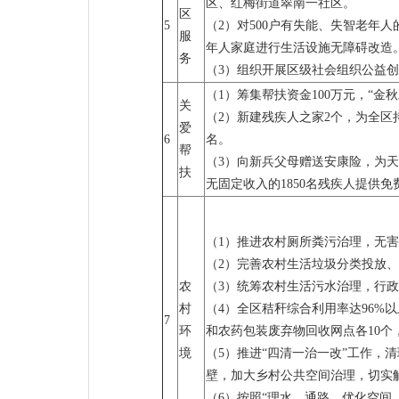
区、红梅街道翠南一社区。
区
5
（2）对500户有失能、失智老年
服
年人家庭进行生活设施无障碍改造
务
（3）组织开展区级社会组织公益
（1）筹集帮扶资金100万元，“金秋
关
（2）新建残疾人之家2个，为全区
爱
6
名。
帮
（3）向新兵父母赠送安康险，为天
扶
无固定收入的1850名残疾人提供免
（1）推进农村厕所粪污治理，无害
（2）完善农村生活垃圾分类投放、
农
（3）统筹农村生活污水治理，行政
村
（4）全区秸秆综合利用率达96%
7
环
和农药包装废弃物回收网点各10个
境
（5）推进“四清一治一改”工作，
壁，加大乡村公共空间治理，切实
（6）按照“理水、通路、优化空间