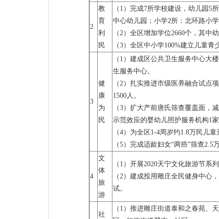
教
（1）完成7所学校建设，幼儿园5
育
中心幼儿园；小学2所：北环路小
2
利
（2）全区增加学位2660个，其中幼
民
（3）全区中小学100%建立儿童
（1）建成区公共卫生服务中心大
生服务中心。
健
（2）扎实推进市级医养融合试点
康
1500人。
3
为
（3）扩大产前唐氏筛查覆盖面，减
民
示范效应的婴幼儿照护服务机构1家，
（4）为全区1-4周岁约1.8万民
（5）完成适龄妇女“两癌”筛查2.5
文
（1）开展2020天宁文化旅游节
体
4
（2）建成投用雕庄全民健身中心，
旅
试。
游
（1）推进雕庄街道泰和之春苑、
社