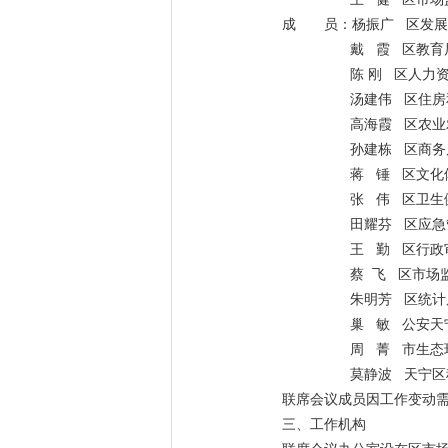
成 员：杨振广 区发展
戴 霞 区教育局
陈 刚 区人力
汤建伟 区住房
高海霞 区农业
孙建栋 区商务
蒋 锤 区文化
张 伟 区卫生
田耀芬 区应急
王 勤 区行政
蔡 飞 区市场
朱明芳 区统计
巢 敏 公安天
周 菁 市生态
莫静波 天宁区
联席会议成员因工作变动
三、工作机构