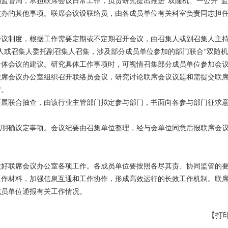
监管局，承担联席会议日常工作，负责研究提出推进“双随机、一公开”
交办的其他事项。联席会议设联络员，由各成员单位有关科室负责同志担
会议制度，根据工作需要定期或不定期召开会议，由召集人或副召集人主持
人或召集人委托副召集人召集，涉及部分成员单位参加的部门联合“双随机
全体会议的建议。研究具体工作事项时，可视情召集部分成员单位参加会
联席会议办公室组织召开联络员会议，研究讨论联席会议议题和需提交联
府。
开展联合抽查，由该行业主管部门拟定参与部门，书面向各参与部门征求
式明确议定事项。会议纪要由召集单位整理，经与会单位同意后报联席会
做好联席会议办公室各项工作。各成员单位要按照各尽其责、协同监管的
工作材料，加强信息互通和工作协作，形成高效运行的长效工作机制。联
成员单位通报有关工作情况。
【打