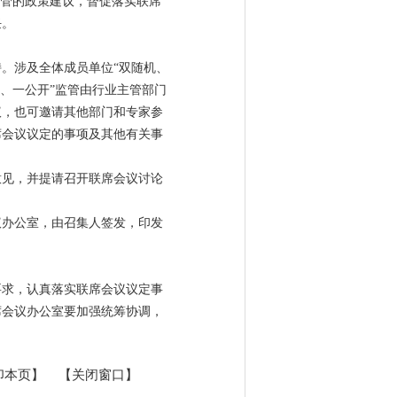
监管的政策建议，督促落实联席
任。
。涉及全体成员单位“双随机、
、一公开”监管由行业主管部门
议，也可邀请其他部门和专家参
席会议议定的事项及其他有关事
意见，并提请召开联席会议讨论
议办公室，由召集人签发，印发
要求，认真落实联席会议议定事
席会议办公室要加强统筹协调，
印本页】
【关闭窗口】