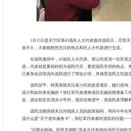
1月15日是天宁区第43选区人大代表接待选民日，尽
束不久，大家都想把关注的热点和区人大代表进行交流。
在选民接待中，43选区人大代表、茶山街道清一社区党
选，代表就是要很好的为选民代言，要把选民关切的热点、
己参加会议情况向选民进行了简短介绍，并就受选民之托提
选民贺平、韩美英很关注老小区的改造项目，她们咨询
设计和如何来实施的？张红军代表便将项目实施前期准备工
会，选址初定在清凉小学内，项目在推进中，请选民多理解
选民沈晓燕很关注对残疾人员的政策福利，询问今年在
流什么是“天宁老年服务卡”，张红军代表都对选民的问题一
“话两会精神，听民意期盼”是本次代表接待选民活动的