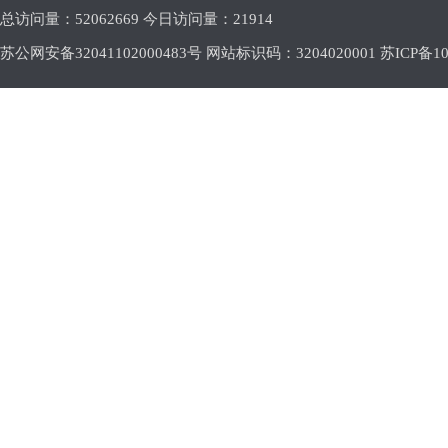
总访问量：
52062669 今日访问量：
21914
苏公网安备32041102000483号 网站标识码：3204020001
苏ICP备10