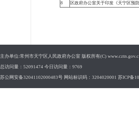
8
区政府办公室关于印发《天宁区预防
主办单位:常州市天宁区人民政府办公室 版权所有(C) www.cztn.gov.cn E-m
总访问量：
52091474 今日访问量：
9769
苏公网安备32041102000483号 网站标识码：3204020001
苏ICP备10