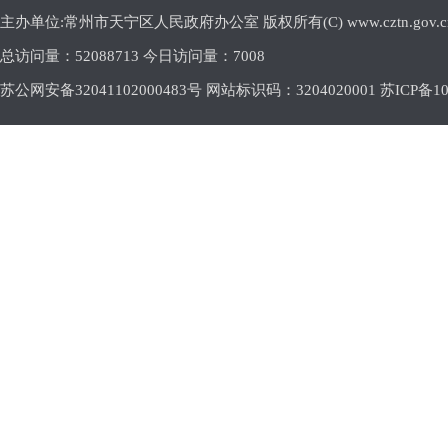
主办单位:常州市天宁区人民政府办公室 版权所有(C) www.cztn.gov.cn E-m
总访问量：
52088713 今日访问量：
7008
苏公网安备32041102000483号 网站标识码：3204020001
苏ICP备10