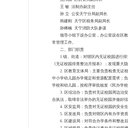
王 敏 法制办副主任
孙 立 公安天宁分局副局长
韩建刚 天宁区税务局副局长
孙稀楠 天宁消防大队参谋
领导小组下设办公室，办公室设在区教
常管理工作。
二、部门职责
1.镇、街道：对辖区内无证校园进行
《无证校园排查整治月报表》；发现重大隐
2. 区教育文体局：主要负责检查无
中小学幼儿园办学规定和资源配置需求；负
学校和幼儿园，按程序审批核发《民办学校
3. 区综治办：负责对无证校园周边
合执法，取缔非法举办的无证校园并做好综
4. 区安监局：负责对无证校园的安
5. 区发改局：负责对辖区内有办学
6. 区建设局：对符合办学条件和整