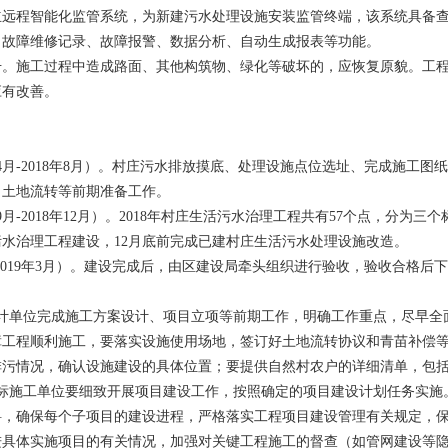
立远程智能化监管系统，为新建污水处理设施安装监管终端，该系统具备
、故障维修记录、故障报警、数据分析、自动生成报表等功能。
升。施工过程中造成路面、其他构筑物、绿化等破坏的，应恢复原貌。工
应有改善。
年4月-2018年8月）。村庄污水排放摸底、处理设施点位选址、完成施工
、土地流转等前期准备工作。
9月-2018年12月）。2018年村庄生活污水治理工程共有57个点，分为三
污水治理工程建设，12月底前完成已建村庄生活污水处理设施改造。
月-2019年3月）。建设完成后，由区建设局牵头组织进行验收，验收合格后
设计单位完成施工方案设计、项目立项等前期工作，明确工作重点，尽早全
障工程顺利施工，要落实设施使用场地，签订好土地流转协议和青苗补偿
排污情况，确认设施建设的具体位置；要提供自然村农户的详细清单，包
中标施工单位要细致开展项目建设工作，按照确定的项目建设计划任务实施
料，确保每个子项目的建设进程，严格落实工程项目建设管理有关规定，
进具体实施项目的有关情况，加强对关键工程施工的督查（如管网建设等