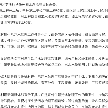
63”专项行动任务和太湖治理目标任务。
标段工程完工后，中标施工单位申请工程验收，由区建设局组织牵头，区环
位组成验收组，对工程质量和出水水质进行验收。如工程未能通过验收，
参建各方进行竣工验收。
立村庄生活污水治理工作领导小组，由分管副区长任组长，成员由建设局
组成，领导小组办公室设在区建设局，负责日常工作推进。要加强组织领
立项、可研、环评、招投标、监理等环节的绿色联动审批通道，确保全区
建设局牵头负责村庄生活污水治理工程建设、绩效考核和竣工验收，发改
评、覆盖拉网式农村环境综合整治试点工作、出水水质监测，区财政局做
陆镇人民政府是推进村庄生活污水治理工程建设的责任主体，要建立相应
人负责，及时协调设施用地、青苗补偿、工程接电、矛盾处理、工程监督
分利用新闻媒体和宣传工具，广泛宣传生活污水治理工作的重要性、措施
支持和配合。重视村庄生活污水治理工程建设，通过典型示范，让农民群
各界积极参与村庄生活污水治理，努力形成全社会关心、支持和参与村庄