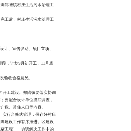
查询郑陆镇村庄生活污水治理工
程完工后，村庄生活污水治理工
图纸设计、宣传发动、项目立项、
个标段，计划9月初开工，11月底
下发验收合格意见。
面开工建设。郑陆镇要落实协调
等；要配合设计单位摸底调查，
括户数、常住人口等内容。
。实行台账式管理，保存好村庄
保障建设工作有序推进。区建设
隐蔽工程），协调解决工作中的