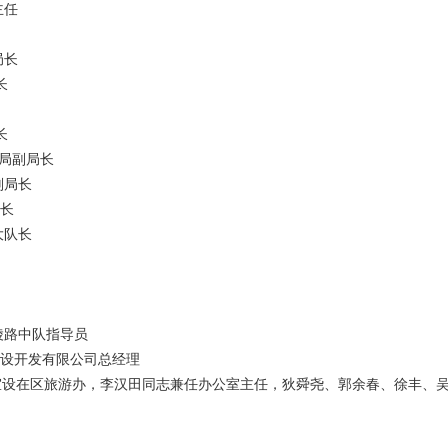
主任
局长
长
长
局副局长
副局长
局长
大队长
陵路中队指导员
建设开发有限公司总经理
室设在区旅游办，李汉田同志兼任办公室主任，狄舜尧、郭余春、徐丰、