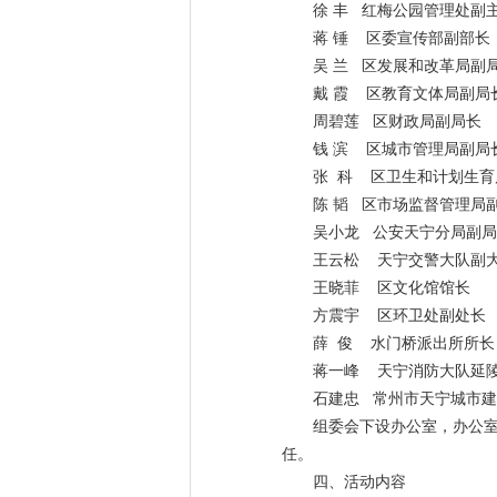
徐 丰 红梅公园管理处副
蒋 锤 区委宣传部副部长
吴 兰 区发展和改革局副
戴 霞 区教育文体局副局
周碧莲 区财政局副局长
钱 滨 区城市管理局副局
张 科 区卫生和计划生育
陈 韬 区市场监督管理局
吴小龙 公安天宁分局副
王云松 天宁交警大队副
王晓菲 区文化馆馆长
方震宇 区环卫处副处长
薛 俊 水门桥派出所所长
蒋一峰 天宁消防大队延
石建忠 常州市天宁城市
组委会下设办公室，办公
任。
四、活动内容