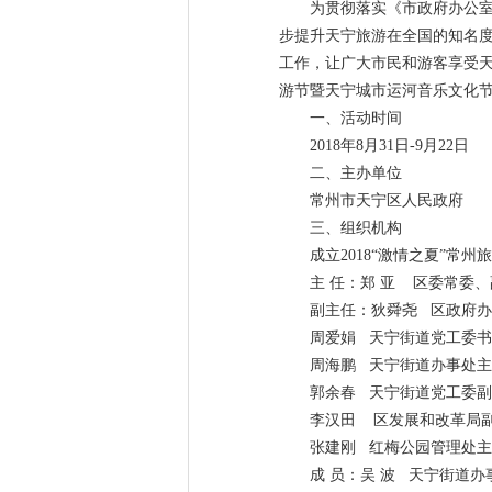
为贯彻落实《市政府办公室关
步提升天宁旅游在全国的知名度
工作，让广大市民和游客享受天
游节暨天宁城市运河音乐文化
一、活动时间
2018年8月31日-9月22日
二、主办单位
常州市天宁区人民政府
三、组织机构
成立2018“激情之夏”
主 任：郑 亚 区委常委
副主任：狄舜尧 区政府
周爱娟 天宁街道党工委
周海鹏 天宁街道办事处
郭余春 天宁街道党工委
李汉田 区发展和改革局
张建刚 红梅公园管理处
成 员：吴 波 天宁街道