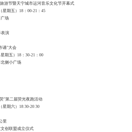
常州旅游节暨天宁城市运河音乐文化节开幕式
星期五）18：00-21：45
塔广场
等表演
吟诵”大会
星期五）18：30-21：00
塔北侧小广场
助你荧”第二届荧光夜跑活动
期六）18:30-20:30
公里
坡文创联盟成立仪式