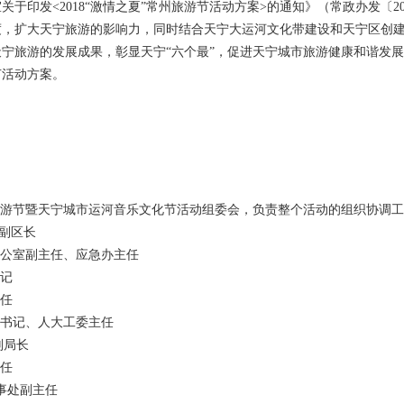
于印发<2018“激情之夏”常州旅游节活动方案>的通知》（常政办发〔20
，扩大天宁旅游的影响力，同时结合天宁大运河文化带建设和天宁区创建
宁旅游的发展成果，彰显天宁“六个最”，促进天宁城市旅游健康和谐发展，现
节活动方案。
常州旅游节暨天宁城市运河音乐文化节活动组委会，负责整个活动的组织协调
、副区长
办公室副主任、应急办主任
书记
主任
副书记、人大工委主任
副局长
主任
办事处副主任