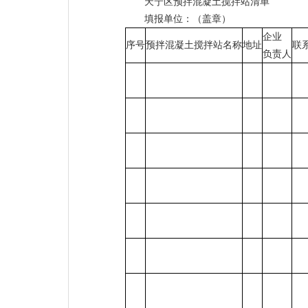
天宁区预拌混凝土搅拌站清单
填报单位：（盖章）
企业
序号
预拌混凝土搅拌站名称
地址
联
负责人