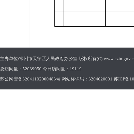
主办单位:常州市天宁区人民政府办公室 版权所有(C) www.cztn.gov.cn E-m
总访问量：
52039050 今日访问量：
19119
苏公网安备32041102000483号 网站标识码：3204020001
苏ICP备10