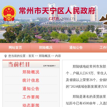
网站首页
郑陆概况
通知公告
工作
您当前的位置：
首页
>>
郑陆概况
>> 内容
郑陆镇地处常州市东部，
郑陆概况
个，户籍人口6.9万、常
及省级以上荣誉26个。全镇综
统计信息
的“2024镇域创新发展潜力5
通知公告
郑陆是著名的圣贤故里
工作要闻
址距今已有4500余年，入
动态新闻