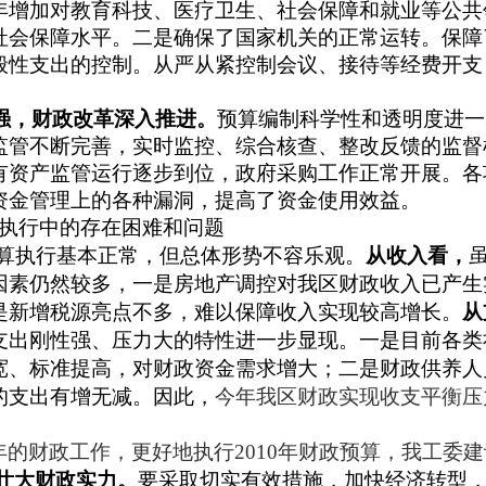
年增加对教育科技、医疗卫生、社会保障和就业等公共
社会保障水平。二是确保了国家机关的正常运转。保障
般性支出的控制。从严从紧控制会议、接待等经费开支
强，财政改革深入推进。
预算编制科学性和透明度进一
监管不断完善，实时监控、综合核查、整改反馈的监督
有资产监管运行逐步到位，政府采购工作正常开展。各
资金管理上的各种漏洞，提高了资金使用效益。
执行中的存在困难和问题
算执行基本正常，但总体形势不容乐观
。
从收入看，
因素仍然较多，一是房地产调控对我区财政收入已产生
是新增税源亮点不多，难以保障收入实现较高增长
。
从
支出刚性强、压力大的特性进一步显现。
一是
目前各类
宽、标准提高，对财政资金需求增大；二是
财政供养人
的支出有增无减。因此，
今年我区财政实现
收支平衡压
年的财政工作，更好地执行
2010
年财政预算，我工委建
壮大财政实力。
要采取切实有效措施，加快经济转型