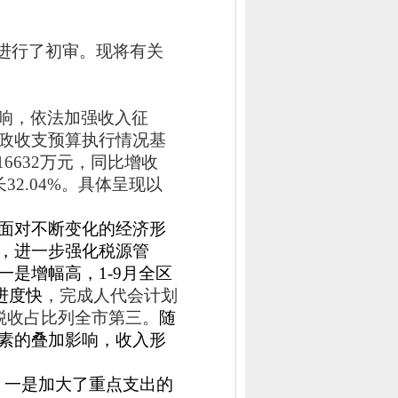
进行了初审。现将有关
响，依法加强收入征
政收支预算执行情况基
16632
万元，同比增收
长
32.04%
。具体呈现以
面对不断变化的经济形
，进一步强化税源管
一是增幅高，
1-9
月全区
进度快
，完成人代会计划
税收占比列全市第三。
随
素的叠加影响，
收入形
：一是加大了重点支出的