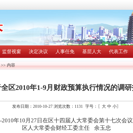
监督视窗
决定决议
人事任免
基层人大
代表工作
>> 内容
全区2010年1-9月财政预算执行情况的调
发布日期：2010-10-27 浏览次数：
1131
字号：〖
大
中
小
〗
-
2010
年10
月27
日
在区十四届人大常委会第
十七
次会议
区人大常委会财经工委主任
余玉忠