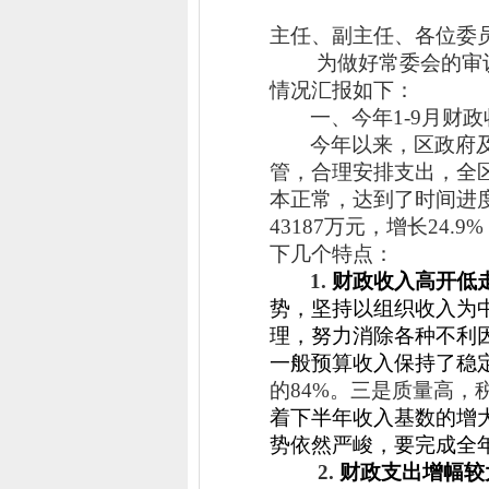
主任、副主任、各位委
为做好常委会的审
情况汇报如下：
一、今年
1-9
月财政
今年以来，区政府
管，合理安排支出，全
本正常，达到了时间进
43187
万元，增长
24.9%
下几个特点：
1.
财政收入高开低
势，坚持以组织收入为
理，努力消除各种不利
一般预算收入保持了稳
的
84%
。三是质量高，
着下半年收入基数的增
势依然严峻，要完成全
2.
财政支出增幅较