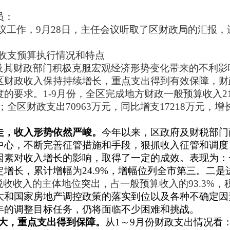
员：
议工作，
9
月
28
日
，主任会议听取了区财政局的汇报，
收支预算执行情况和特点
及其财政部门积极克服宏观经济形势变化带来的不利影
区财政收入保持持续增长，重点支出得到有效保障，财
度的要求。
1-9
月份，全区完成地方财政一般预算收入
2
；全区财政支出
70963
万元，同比增支
17218
万元，增
走，收入形势依然严峻。
今年以来，区政府及财税部门
中心，不断完善征管措施和手段，狠抓收入征管和调度
因素对收入增长的影响，取得了一定的成效。表现为：
定增长，累计增幅为
24.9%
，增幅位列全市第三。二是
税收收入的主体地位突出，占一般预算收入的
93.3%
，
大和国家房地产调控政策的落实到位以及各种不确定因
年的调整目标任务，
仍将面临不少困难和挑战。
大，重点支出得到保障。
从
1
～
9
月份财政支出情况看