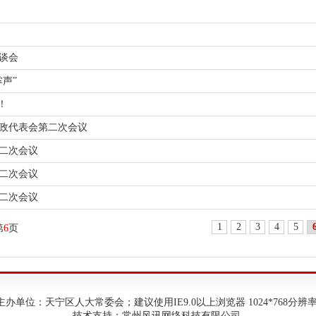
座谈会
掌声”
！
政代表会第二次会议
二次会议
二次会议
二次会议
1
2
3
4
5
第
6
页
主办单位：天宁区人大常委会；建议使用IE9.0以上浏览器 1024*768分辨
技术支持：常州风讯网络科技有限公司