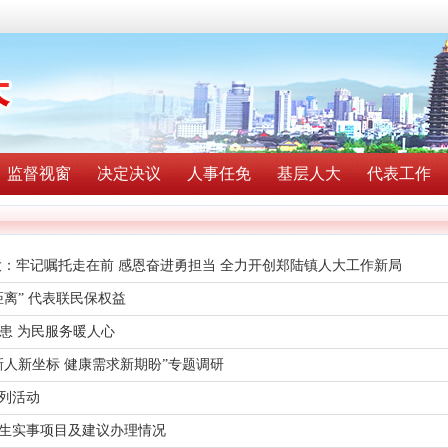
监督视窗
决定决议
人事任免
基层人大
代表工作
大：牢记嘱托走在前 感恩奋进勇担当 全力开创郑陆镇人大工作新局
离” 代表联民保权益
隐患 为民服务暖人心
人新坐标 健康需求新期盼”专题调研
列活动
生实事项目及建议办理情况