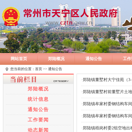
网站首页
郑陆概况
通知公告
工作
您当前的位置：
首页
>> 通知公告
·郑陆镇董墅村大宁佳苑（3
郑陆概况
·郑陆镇董墅村前董墅片土
统计信息
·郑陆镇牟家村委钢结构车
通知公告
·郑陆镇牟家村委钢结构车
工作要闻
·郑陆镇梧岗村委2组空地出
动态新闻