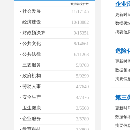
数据集/文件数
· 社会发展
11/17145
· 经济建设
10/18882
· 财政预决算
9/15351
· 公共文化
8/14661
· 公共法律
6/11263
· 三农服务
5/8703
· 政府机构
5/9299
· 劳动人事
4/7649
· 安全生产
4/7376
· 卫生健康
3/5508
· 企业服务
3/5789
· 教育科技
2/3809