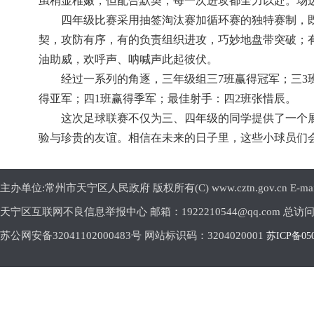
虽稍显稚嫩，但配合默契，每一次进攻都全力以赴。场
四年级比赛采用抽签淘汰赛加循环赛的独特赛制，
契，攻防有序，有的负责组织进攻，巧妙地盘带突破；
油助威，欢呼声、呐喊声此起彼伏。
经过一系列的角逐，三年级组三7班赢得冠军；三3
得亚军；四1班赢得季军；最佳射手：四2班张惜辰。
这次足球联赛不仅为三、四年级的同学提供了一个
验与珍贵的友谊。相信在未来的日子里，这些小球员们
主办单位:常州市天宁区人民政府 版权所有(C) www.cztn.gov.cn E-mail:c
天宁区互联网不良信息举报中心 邮箱：1922210544@qq.com 总访
苏公网安备32041102000483号 网站标识码：3204020001
苏ICP备05