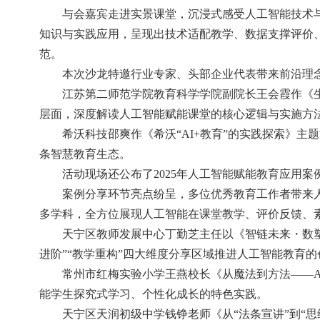
与会嘉宾走进实景课堂，沉浸式感受人工智能技术
知识与实践应用，呈现出技术适配教学、数据支撑评价
范。
本次沙龙特邀行业专家、头部企业代表带来前沿理
江苏第二师范学院教育科学学院副院长王会霞作《
层面，深度解读人工智能赋能课堂的核心逻辑与实施方
希沃科技邵爽作《希沃“AI+教育”的实践探索》
条智慧教育生态。
活动现场还公布了2025年人工智能赋能教育应用
案例分享环节亮点纷呈，多位优秀教育工作者带来
多学科，全方位展现人工智能在课堂教学、评价反馈、
天宁区教师发展中心丁勤芝主任以《智链未来・数塑
进阶”“教学重构”四大维度分享区域推进人工智能教育
常州市红梅实验小学王燕校长《从魔法到方法——AI
能学生探究式学习、个性化成长的特色实践。
天宁区天润初级中学钱铮老师《从“法条宣讲”到“