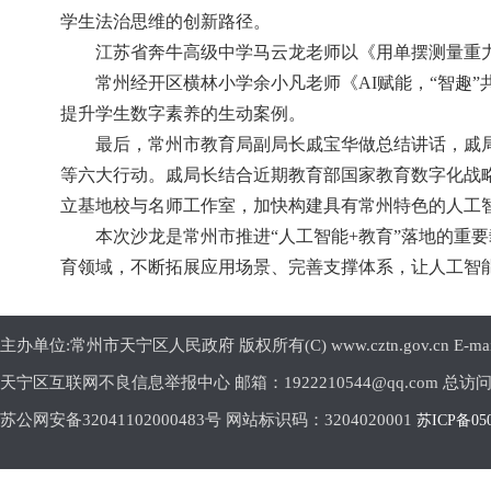
学生法治思维的创新路径。
江苏省奔牛高级中学马云龙老师以《用单摆测量重
常州经开区横林小学余小凡老师《AI赋能，“智趣
提升学生数字素养的生动案例。
最后，常州市教育局副局长戚宝华做总结讲话，戚局
等六大行动。戚局长结合近期教育部国家教育数字化战略
立基地校与名师工作室，加快构建具有常州特色的人工
本次沙龙是常州市推进“人工智能+教育”落地的重
育领域，不断拓展应用场景、完善支撑体系，让人工智
主办单位:常州市天宁区人民政府 版权所有(C) www.cztn.gov.cn E-mail:c
天宁区互联网不良信息举报中心 邮箱：1922210544@qq.com 总访
苏公网安备32041102000483号 网站标识码：3204020001
苏ICP备05