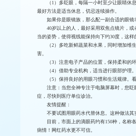
（1）多眨眼，每隔一小时至少让眼睛休
最好方法是适当休息，切忌连续操作。
如果你是眼镜族，那么配一副合适的眼镜
40岁以上的人，最好采用双焦点镜片，或
当的姿势，使得视线能保持向下约30度，这
（2）多吃新鲜蔬菜和水果，同时增加维生
害。
（3）注意电子产品的位置，保持柔和的
（4）借助专业机构，适当进行眼部护理
（5）保持良好的用眼习惯和生活规律。看
注意：当您全神专注于电脑屏幕时，您眨
症，尽快到医疗单位诊治。
友情提醒：
不要试图用眼药水代替休息。这种做法其
目前，市面上的滴眼药约有150种，名
病情！网红药水更不可信。