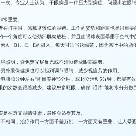
息一次。专业人士认为，干眼病是一种压力型病症，问题出在眼
非常重要。
者在打字时，佩戴度较低的眼镜。工作的姿势和距离也是很重要的
样的一个角度可以使劲部肌肉放松，并且使眼球表面暴露于空气中
素A、B1、C、E的摄入。每天可适当饮绿茶，因为茶叶中的
环境照明，避免荧光屏反光或不清晰造成眼部疲劳。
。另外眼保健操也可以起到调节眼睛，减少视疲劳的作用。
电脑40分钟左右“闭目养神”5分钟，或起立活动5分钟，都能有
眼的次数会跟着减少。建议您多眨眼，确保“泪片”能将水分分散
实是在透支眼睛健康，最终会适得其反。
称各不相同，治疗作用一方面千差万别，一方面又有重叠，让人晕