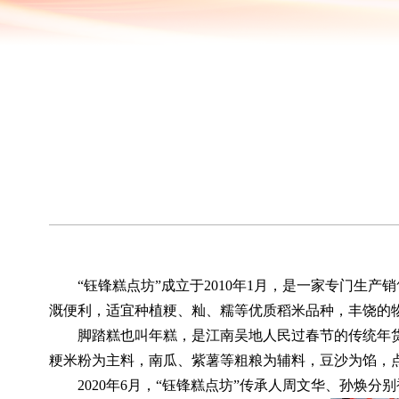
“钰锋糕点坊”成立于2010年1月，是一家专门生
溉便利，适宜种植粳、籼、糯等优质稻米品种，丰饶的
脚踏糕也叫年糕，是江南吴地人民过春节的传统年货
粳米粉为主料，南瓜、紫薯等粗粮为辅料，豆沙为馅，
2020年6月，“钰锋糕点坊”传承人周文华、孙焕