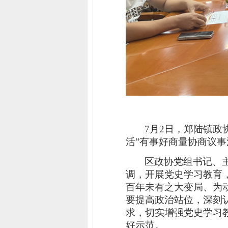
7
月
2
日，郑陆镇政
活”有事好商量协商议事
区政协党组书记、
调，
开展党史学习教育
百年未有之大变局、为
要提高政治站位，深刻
求，切实增强党史学习
好示范。