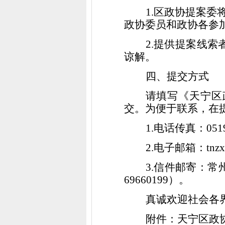
1.
区政协提案委
政协委员和
政协各参
2.
提供提案线索
谅解。
四、提交方式
请填写《天宁区
交。为便于联系，在
1.
电话传真：
051
2.
电子邮箱：
tnz
3.
信件邮寄
：
常
69660199
）。
真诚欢迎社会各
附件：天宁区政