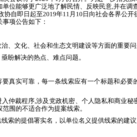
加单位能够更广泛地了解民情、反映民意
,
并在调
政协
自即日起至
2019
年
11
月
10
日向社会各界公开
关事项公告如下：
政治、文化、社会和生态文明建设
等方面的重要问
、亟盼解决的热点、难点问题。
容
要真实可靠，每一条线索应有一个标题和必要
进入仲裁程序
,
涉及党政机密、个人隐私和商业秘
权范围的不适合作为提案线索。
供线索的提倡署实名，以单位名义提供线索的建议