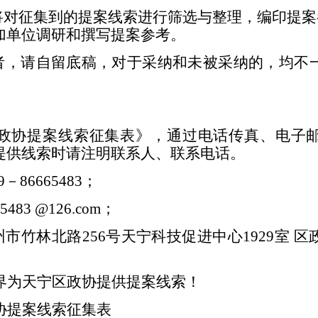
将对征集到的提案线索进行
筛选与整理
，编印提案
加单位
调研和撰写提案参考
。
者，请自留底稿，对于采纳和未被采纳的，均不
政协提案线索征集表》，通过电话传真、
电子
提供线索时请注明联系人、联系电话。
9
－
86665483
；
x5483 @126.com
；
州市竹林北路
256
号天宁科技促进中心
1929
室
区
界为天宁区政协提供提案线索！
协提案线索征集表