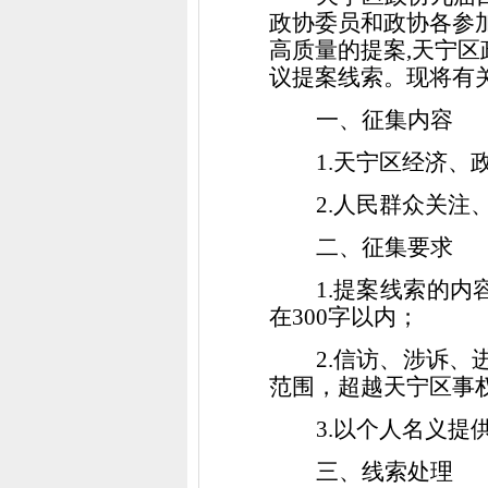
政协委员和政协各参
高质量的提案
,
天宁区
议提案线索。现将有
一、征集内容
1.
天宁区经济、
2.
人民群众关注
二、征集要求
1.
提案线索的内
在
300
字以内；
2.
信访、涉诉、
范围，
超越天宁区事
3.
以个人名义提
三、线索处理