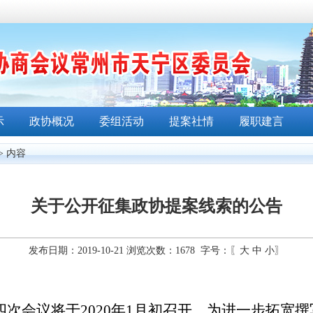
示
政协概况
委组活动
提案社情
履职建言
> 内容
关于公开征集政协提案线索的公告
发布日期：2019-10-21 浏览次数：
1678
字号：〖
大
中
小
〗
四次会议将于
2020
年
1
月初召开
。
为
进一步
拓宽撰