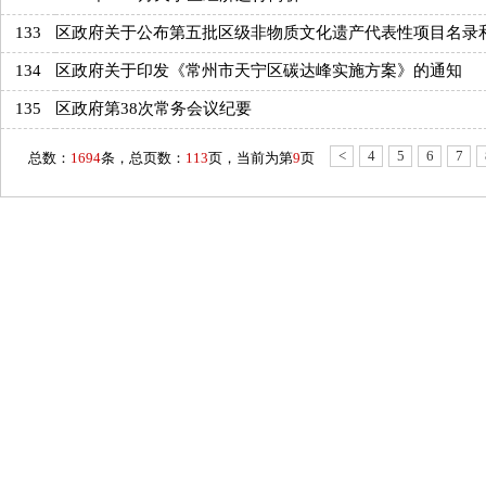
133
区政府关于公布第五批区级非物质文化遗产代表性项目名录
134
区政府关于印发《常州市天宁区碳达峰实施方案》的通知
135
区政府第38次常务会议纪要
<
4
5
6
7
总数：
1694
条，总页数：
113
页，当前为第
9
页